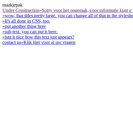
maakjepak
Under Construction
»Sorry voor het ongemak, voor informatie kunt u
»wow, that titles pretty large. you can change all of that in the styleshe
»It's all done in CSS, too.
»put another thing here
»sub text. you can put it here.
»isnt it nice how this text just appears?
contact us
»Klik hier voor al uw vragen